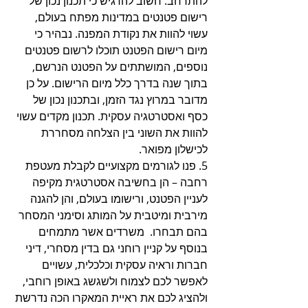
להתרחב. חשוב להדגיש כי תכנון נכון של 
רישום פטנטים במדינות מפתח בעולם, 
עשוי להוות את נקודת המפנה. נבהיר כי 
מיום רישום הפטנט תוכלו לרשום פטנטים 
נוספים, המושתתים על הפטנט הנרשם, 
בתוך שנה בדרך כלל מיום הרישום. על כן 
מדובר במרוץ נגד הזמן, ובתכנון נכון של 
כסף ואסטרטגיה עסקית. תכנון מקדים עשוי 
להוות את השוני בין הצלחה מסחררת 
לכישלון מפואר. 
5. פנו לגורמים מקצועיים לקבלת מעטפת 
רחבה – הן בחשיבה אסטרטגית מקיפה 
לעניין הפטנט, ורישומו בעולם, והן להגנה 
מירבית ומיטבית על המותג וסימני המסחר 
בהם תבחרו.  משרדים אשר מתמחים 
בנוסף על קניין רוחני גם בדין מסחרי, דיני 
חברות וראיה עסקית וכלכלית, עשויים 
לאפשר לכם לצמוח ולשגשג באופן רוחבי, 
ולהציג לכם את ראיית המאקרו הכה נדרשת 