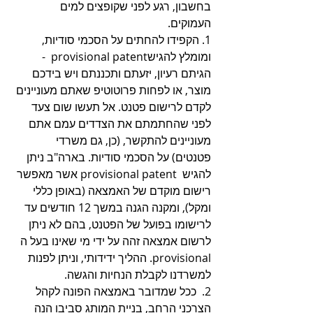
בחשבון, רגע לפני שקופצים למים 
העמוקים. 
1. הקפידו להחתים על הסכמי סודיות, 
ומומלץ להגישprovisional patent  - 
הגיתם רעיון, יזעתם ותכננתם ויש בידכם 
מוצר, או לפחות פרוטוטיפ שאתם מעוניינים 
לקדם לרישום פטנט. אל תעשו שום צעד 
לפני שהחתמתם את הצדדים עמם אתם 
מעוניינים להתקשר, (כן, גם משרדי 
פטנטים) על הסכמי סודיות. בארה"ב ניתן 
להגיש  provisional patent אשר מאפשר 
רישום מוקדם של האמצאה (באופן כללי 
ומקל), ומקנה הגנה במשך 12 חודשים עד 
לרישומו בפועל של הפטנט, בהם לא ניתן 
לרשום אמצאה זהה על ידי מי שאינו בעל ה 
provisional. ההליך ידידותי, וניתן לפנות 
למשרדנו לקבלת הנחיות והגשה.
2.  ככל שמדובר באמצאה הפונה לקהל 
הצרכני הרחב, בניית המותג סביבו הנה 